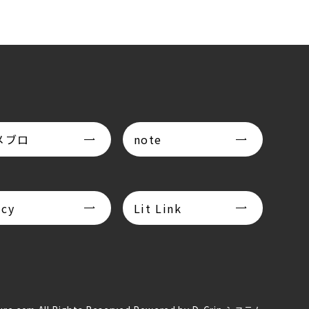
メブロ
note
icy
Lit Link