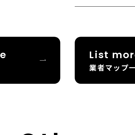
te
List mo
業者マップ