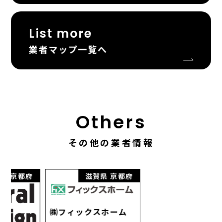
List more
業者マップ一覧へ
Others
その他の業者情報
府
滋賀県
京都府
京都府
㈱フィックスホーム