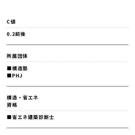
C値
0.2前後
所属団体
■構造塾
■PHJ
構造・省エネ
資格
■省エネ建築診断士