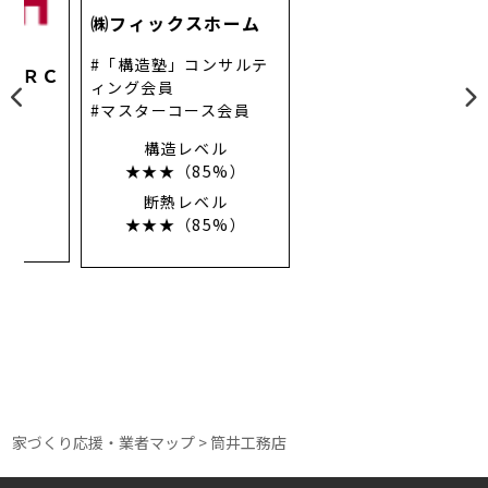
㈱フィックスホーム
「構造塾」コンサルテ
Ｃ
ィング会員
(有)瀬津工務店
マスターコース会員
構造レベル
構造レベル
★★★（100%）
★★★（85%）
断熱レベル
断熱レベル
★★★（100%）
★★★（85%）
家づくり応援・業者マップ
>
筒井工務店