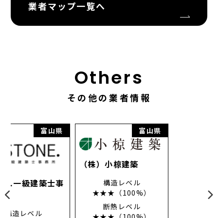
業者マップ一覧へ
Others
その他の業者情報
県
富山県
富山県
（株）小椋建築
事
構造レベル
（株）城宝工務店
★★★（100%）
構造レベル
断熱レベル
★★★（100%）
★★★（100%）