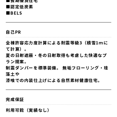
■長期優良住宅
■認定低炭素
■BELS
自己PR
全棟許容応力度計算による耐震等級3（積雪1ｍに
て計算）。
夏の日射遮蔽・冬の日射取得も考慮した快適なプ
ラン提案。
制震ダンパーを標準装備。 無垢フローリング・珪
藻土や
漆喰での内装仕上げによる自然素材健康住宅。
完成保証
利用可能（実績なし）