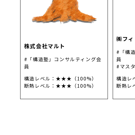
㈱フィ
株式会社マルト
「構
「構造塾」コンサルティング会
員
員
マス
構造レベル
：
★★★（100%）
構造レ
断熱レベル
：
★★★（100%）
断熱レ