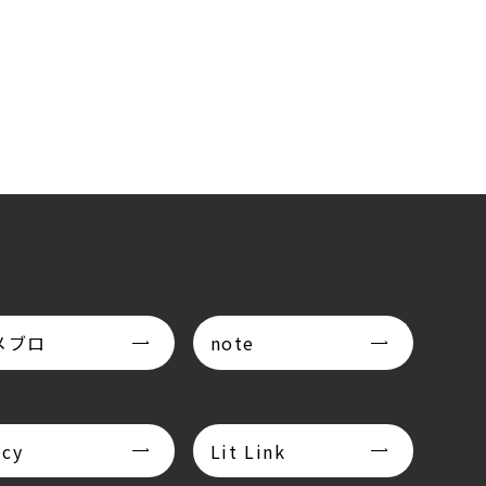
メブロ
note
icy
Lit Link