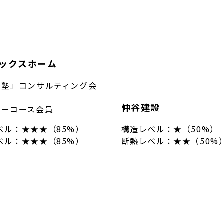
ックスホーム
造塾」コンサルティング会
仲谷建設
ターコース会員
ベル
：
★★★（85%）
構造レベル
：
★（50%）
ベル
：
★★★（85%）
断熱レベル
：
★★（50%