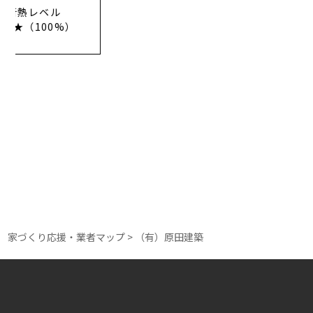
KSアーキデザイン事
務所
構造レベル
★★★（100%）
断熱レベル
★★★（100%）
家づくり応援・業者マップ
>
（有）原田建築