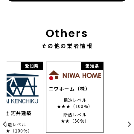
Others
その他の業者情報
県
愛知県
愛知県
ニワホーム（株）
構造レベル
★★★（100%）
断熱レベル
★★（50%）