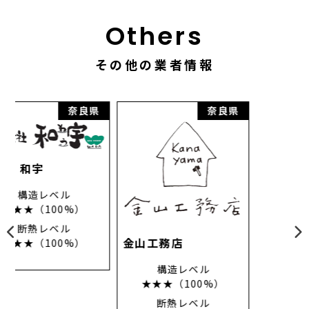
Others
その他の業者情報
県
奈良県
奈良県
金山工務店
構造レベル
★★★（100%）
協栄ホーム（株）
断熱レベル