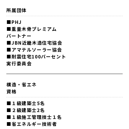
所属団体
■PHJ
■重量木骨プレミアム
パートナー
■JBN近畿木造住宅協会
■アマテルソーラー協会
■耐震住宅100パーセント
実行委員会
構造・省エネ
資格
■１級建築士5名
■２級建築士2名
■１級施工管理技士１名
■省エネルギー技術者