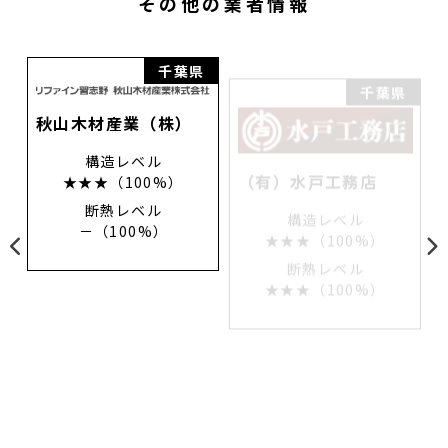
その他の業者情報
県
千葉県
千葉県
秋山木材産業（株）
構造レベル
（有）水戸工務店
★★★（100%）
構造レベル
断熱レベル
★★★（100%）
－（100%）
断熱レベル
★★★（100%）