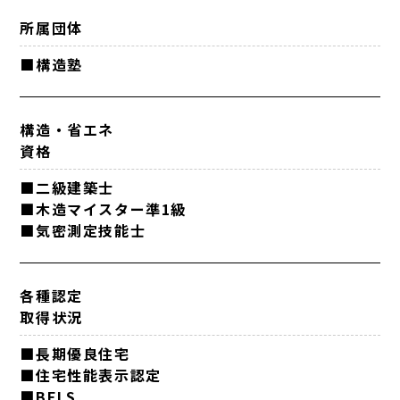
所属団体
■構造塾
構造・省エネ
資格
■二級建築士
■木造マイスター準1級
■気密測定技能士
各種認定
取得状況
■長期優良住宅
■住宅性能表示認定
■BELS