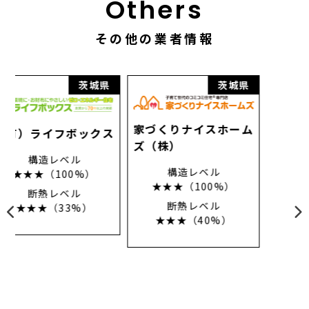
Others
その他の業者情報
県
茨城県
茨城県
家づくりナイスホーム
クス
ズ（株）
構造レベル
★★★（100%）
断熱レベル
★★★（40%）
（株）丸萬建設
構造レベル