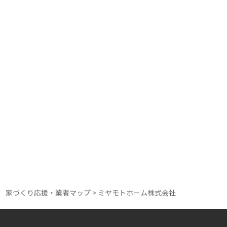
構造レベル
★★（100%）
断熱レベル
★★★（100%）
家づくり応援・業者マップ
>
ミヤモトホーム株式会社