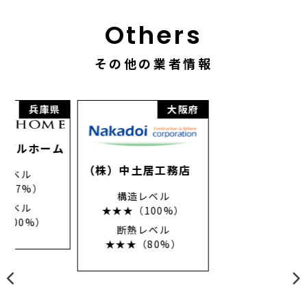
Others
その他の業者情報
県
大阪府
滋賀県
ム
（株）中土居工務店
構造レベル
★★★（100%）
断熱レベル
★★★（80%）
筒井工務店